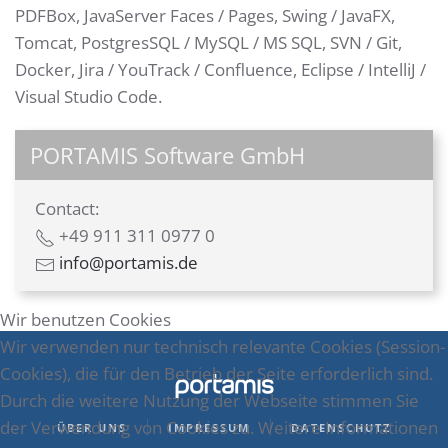
PDFBox, JavaServer Faces / Pages, Swing / JavaFX,
Tomcat, PostgresSQL / MySQL / MS SQL, SVN / Git,
Docker, Jira / YouTrack / Confluence, Eclipse / IntelliJ /
Visual Studio Code.
PORTAMIS Software GmbH
Contact:
+49 911 311 0977 0
info@portamis.de
Wir benutzen Cookies
Wir verwenden nur technisch relevante Cookies (Session-
Cookies), die für den Betrieb der Seite erforderlich sind.
Durch die weitere Nutzung der Webseite stimmen Sie
der Verwendung von Cookies zu. Weitere Informationen
ÜBER UNS
IMPRESSUM
DATENSCHUTZ